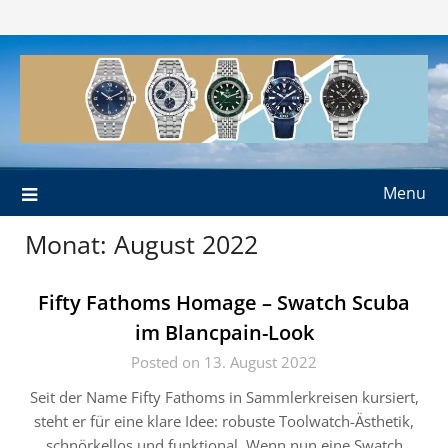
Skip
to
content
Menu
Monat:
August 2022
Fifty Fathoms Homage – Swatch Scuba
im Blancpain-Look
Posted on 13. August 2022
Seit der Name Fifty Fathoms in Sammlerkreisen kursiert,
steht er für eine klare Idee: robuste Toolwatch-Ästhetik,
schnörkellos und funktional. Wenn nun eine Swatch