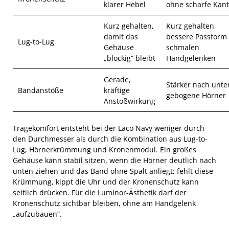
klarer Hebel
ohne scharfe Kan
Kurz gehalten,
Kurz gehalten,
damit das
bessere Passform
Lug-to-Lug
Gehäuse
schmalen
„blockig“ bleibt
Handgelenken
Gerade,
Stärker nach unte
Bandanstöße
kräftige
gebogene Hörner
Anstoßwirkung
Tragekomfort entsteht bei der Laco Navy weniger durch
den Durchmesser als durch die Kombination aus Lug-to-
Lug, Hörnerkrümmung und Kronenmodul. Ein großes
Gehäuse kann stabil sitzen, wenn die Hörner deutlich nach
unten ziehen und das Band ohne Spalt anliegt; fehlt diese
Krümmung, kippt die Uhr und der Kronenschutz kann
seitlich drücken. Für die Luminor-Ästhetik darf der
Kronenschutz sichtbar bleiben, ohne am Handgelenk
„aufzubauen“.