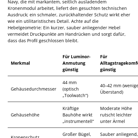
Navy, die mit markantem, seitlich ausladendem
Kronenmodul arbeitet, liefert den gesuchten technischen
Ausdruck; ein schmaler, zurückhaltender Schutz wirkt eher
wie ein utilitaristisches Detail. Achte auf die
Hebelgeometrie: Ein kurzer, sauber anliegender Hebel
vermeidet Druckpunkte am Handrücken und sorgt dafür,
dass das Profil geschlossen bleibt.
Für Luminor-
Für
Merkmal
Anmutung
Alltagstragekomf
günstig
günstig
44 mm
40–42 mm (wenig
Gehäusedurchmesser
(optisch
Überstand)
„Toolwatch“)
Kräftige
Moderate Höhe
Gehäusehöhe
Bauhöhe wirkt
rutscht leichter
„instrumentell“
unter Ärmel
Großer Bügel,
Sauber anliegend,
Kronenschutz