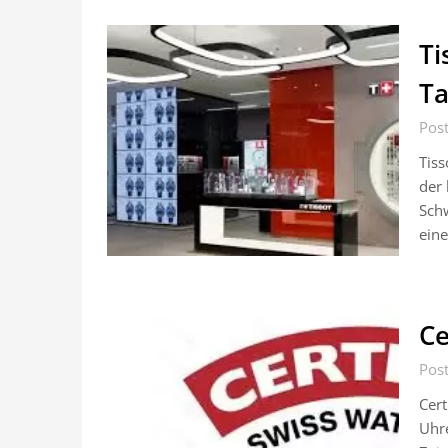
Ti
T
Post
Tiss
der 
Schw
ein
Ce
Post
Cert
Uhre