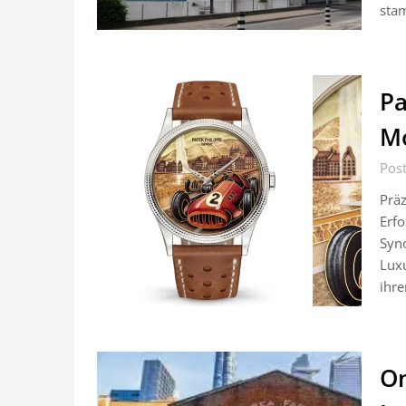
sta
Pa
Mo
Post
Präz
Erfo
Syn
Lux
ihre
Om