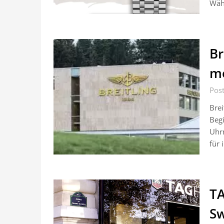
Währ
Br
mo
Post
Brei
Begi
Uhrm
für 
TA
Sw