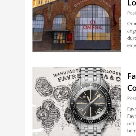
Lo
Post
Omeg
ang
dur
eine
Fa
Co
Post
Favr
Favr
mit 
bem