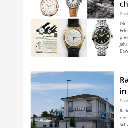
ch
Post
Die 
Erfo
pres
Jahr
Bewe
Ra
in
Post
Rado
ren
Schw