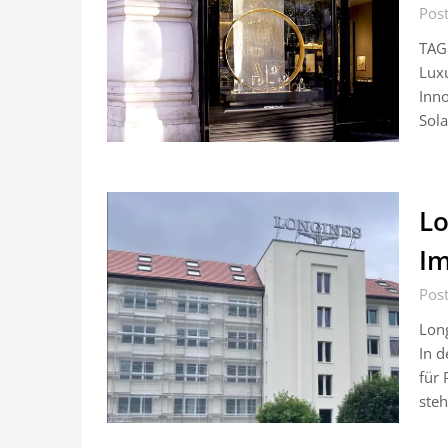
Post
TAG 
Luxu
Inno
Sol
Lo
Im
Post
Lon
In d
für 
steh