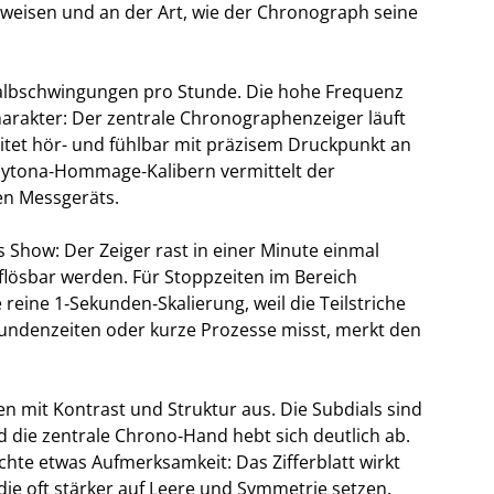
nweisen und an der Art, wie der Chronograph seine
albschwingungen pro Stunde. Die hohe Frequenz
Charakter: Der zentrale Chronographenzeiger läuft
itet hör- und fühlbar mit präzisem Druckpunkt an
Daytona‑Hommage‑Kalibern vermittelt der
en Messgeräts.
s Show: Der Zeiger rast in einer Minute einmal
flösbar werden. Für Stoppzeiten im Bereich
 reine 1‑Sekunden‑Skalierung, weil die Teilstriche
 Rundenzeiten oder kurze Prozesse misst, merkt den
en mit Kontrast und Struktur aus. Die Subdials sind
nd die zentrale Chrono‑Hand hebt sich deutlich ab.
chte etwas Aufmerksamkeit: Das Zifferblatt wirkt
 die oft stärker auf Leere und Symmetrie setzen.