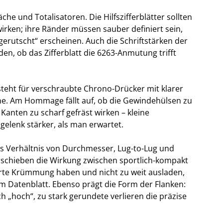
che und Totalisatoren. Die Hilfszifferblätter sollten
wirken; ihre Ränder müssen sauber definiert sein,
gerutscht“ erscheinen. Auch die Schriftstärken der
en, ob das Zifferblatt die 6263-Anmutung trifft
steht für verschraubte Chrono-Drücker mit klarer
ne. Am Hommage fällt auf, ob die Gewindehülsen zu
 Kanten zu scharf gefräst wirken – kleine
elenk stärker, als man erwartet.
s Verhältnis von Durchmesser, Lug-to-Lug und
rschieben die Wirkung zwischen sportlich-kompakt
ierte Krümmung haben und nicht zu weit ausladen,
dem Datenblatt. Ebenso prägt die Form der Flanken:
 „hoch“, zu stark gerundete verlieren die präzise