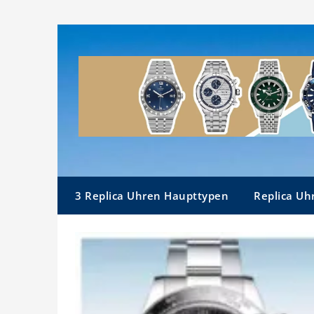
Skip
to
content
3 Replica Uhren Haupttypen
Replica Uh