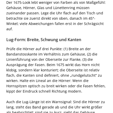
Der 1675-Look lebt weniger von Farben als von Maßgefühl:
Gehäuse, Hörner, Glas und Lünettenring müssen
zueinander passen. Lege die Uhr flach auf den Tisch und
betrachte sie zuerst direkt von oben, danach im 45°-
Winkel; viele Abweichungen fallen erst in der Schrägsicht
auf.
Lug-Form: Breite, Schwung und Kanten
Prüfe die Hörner auf drei Punkte: (1) Breite an der
Bandanstosskante im Verhältnis zum Gehäuse, (2) die
Linienführung von der Oberseite zur Flanke, (3) die
Ausprägung der Fasen. Beim 1675 wirkt das Horn nicht
klobig, sondern klar konturiert; die Oberseite ist relativ
flach, die Kanten sind definiert, ohne „rundgelutscht“ zu
wirken. Halte ein Lineal an die Hörner: Wenn die
Hornspitzen optisch zu breit wirken oder die Fasen fehlen,
kippt der Eindruck schnell Richtung modern.
Auch die Lug-Länge ist ein Warnsignal: Sind die Hörner zu
lang, steht das Band gerade ab und die Uhr wirkt größer
als beabsichtigt; sind sie zu kurz, sieht das Gehäuse