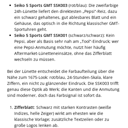
Seiko 5 Sports GMT SSK003
(rot/blau): Die zweifarbige
24h-Lünette liefert den direktesten „Pepsi“-Reiz, dazu
ein schwarz gehaltenes, gut ablesbares Blatt und ein
Gehäuse, das optisch in die Richtung klassischer GMT-
Sportuhren geht.
Seiko 5 Sports GMT SSK001
(schwarz/schwarz): Kein
Pepsi, aber als Basis sehr nah am „Tool“-Eindruck; wer
eine Pepsi-Anmutung möchte, nutzt hier häufig
Aftermarket-Lünetteneinsätze, ohne das Zifferblatt
wechseln zu müssen.
Bei der Lünette entscheidet die Farbaufteilung über die
Nähe zum 1675-Look: rot/blau, 24-Stunden-Skala, klare
Ziffern, ein nicht zu glänzender Eindruck. Die SSK003 trifft
genau diese Optik ab Werk; die Kanten und die Anmutung
sind moderner, doch das Farbsignal ist sofort da.
Zifferblatt
: Schwarz mit starken Kontrasten (weiße
Indizes, helle Zeiger) wirkt am ehesten wie die
klassische Vorlage; zusätzliche Textzeilen oder zu
große Logos lenken ab.