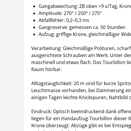
Gangabweichung: ZB oben +9 s/Tag, Krone
Amplitude: 270° / 250° / 275°
Abfallfehler: 0,2–0,3 ms
Gangreserve: gemessen ca. 50 Stunden
Aufzug: griffige Krone, gleichmäßiger Wi
Verarbeitung: Gleichmäßige Polituren, scha
ausgerichtete Schrauben am Werk. Unter der
maschinell und etwas flach. Das Tourbillon lä
Raum hörbar.
Alltagstauglichkeit: 20 m sind für kurze Spr
Leuchtmasse vorhanden, bei Dämmerung eing
einigen Tagen leichte Knickspuren, Nahtbild o
Eindruck: Optisch beeindruckend dank offen
liegen für ein Handaufzug‑Tourbillon dieser 
Krone überzeugt. Abzüge gibt es bei Entspie