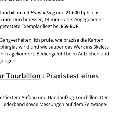
Tourbillon
mit
Handaufzug
und
21.600 bph
; das
6 mm
Durchmesser,
14 mm
Höhe. Angegebene
r getestete Exemplar liegt bei
859 EUR
.
 Gangverhalten. Ich prüfe, wie präzise die Kanten
phirglas wirkt und wie sauber das Werk ins Skelett-
ich Tragekomfort, Bediengefühl beim Aufziehen und
ngungen.
ur Tourbillon
: Praxistest eines
elettiertem Aufbau und Handaufzug-Tourbillon. Der
m Lederband sowie Messungen auf dem Zeitwaage-