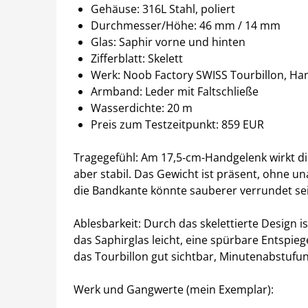
Gehäuse: 316L Stahl, poliert
Durchmesser/Höhe: 46 mm / 14 mm
Glas: Saphir vorne und hinten
Zifferblatt: Skelett
Werk: Noob Factory SWISS Tourbillon, Ha
Armband: Leder mit Faltschließe
Wasserdichte: 20 m
Preis zum Testzeitpunkt: 859 EUR
Tragegefühl: Am 17,5‑cm-Handgelenk wirkt d
aber stabil. Das Gewicht ist präsent, ohne u
die Bandkante könnte sauberer verrundet se
Ablesbarkeit: Durch das skelettierte Design is
das Saphirglas leicht, eine spürbare Entspi
das Tourbillon gut sichtbar, Minutenabstuf
Werk und Gangwerte (mein Exemplar):