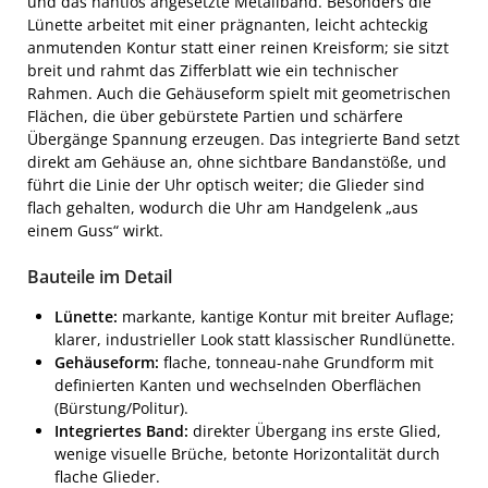
und das nahtlos angesetzte Metallband. Besonders die
Lünette arbeitet mit einer prägnanten, leicht achteckig
anmutenden Kontur statt einer reinen Kreisform; sie sitzt
breit und rahmt das Zifferblatt wie ein technischer
Rahmen. Auch die Gehäuseform spielt mit geometrischen
Flächen, die über gebürstete Partien und schärfere
Übergänge Spannung erzeugen. Das integrierte Band setzt
direkt am Gehäuse an, ohne sichtbare Bandanstöße, und
führt die Linie der Uhr optisch weiter; die Glieder sind
flach gehalten, wodurch die Uhr am Handgelenk „aus
einem Guss“ wirkt.
Bauteile im Detail
Lünette:
markante, kantige Kontur mit breiter Auflage;
klarer, industrieller Look statt klassischer Rundlünette.
Gehäuseform:
flache, tonneau-nahe Grundform mit
definierten Kanten und wechselnden Oberflächen
(Bürstung/Politur).
Integriertes Band:
direkter Übergang ins erste Glied,
wenige visuelle Brüche, betonte Horizontalität durch
flache Glieder.