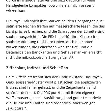
durch ihre Glieder stärker und sitzt dadurch für viele
Handgelenke kompakter, obwohl sie ähnlich präsent
wirken kann.
Die Royal Oak spielt ihre Stärken bei den Übergängen aus:
satinierte Flächen treffen auf messerscharfe Fasen, die das
Licht präzise brechen, und die Schrauben der Lünette sind
sauber ausgerichtet. Die PRX bietet für ihre Klasse eine
saubere Bürstung und klare Linien, doch die Kanten
wirken runder, die Polierfasen weniger tief, und die
Detailarbeit an Bandkanten und Gehäuseflanken erreicht
nicht die mikroskopische Strenge der AP.
Zifferblatt, Indizes und Schließen
Beim Zifferblatt trennt sich der Eindruck stark: Das Royal-
Oak-Tapisserie-Muster wirkt plastischer, die applizierten
Indizes sind feiner gefasst, und die Zeigerkanten sind
schärfer definiert. Die PRX punktet mit ihrem eigenen
Waffelmuster (je nach Ausführung) und guter Lesbarkeit;
die Drucke und Kanten sind ordentlich, aber weniger
„skulptural“.