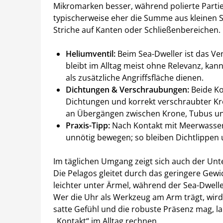
Mikromarken besser, während polierte Partien 
typischerweise eher die Summe aus kleinen Swi
Striche auf Kanten oder Schließenbereichen.
Heliumventil:
Beim Sea-Dweller ist das Ven
bleibt im Alltag meist ohne Relevanz, kan
als zusätzliche Angriffsfläche dienen.
Dichtungen & Verschraubungen:
Beide Ko
Dichtungen und korrekt verschraubter Kr
an Übergängen zwischen Krone, Tubus und
Praxis-Tipp:
Nach Kontakt mit Meerwasser
unnötig bewegen; so bleiben Dichtlippen 
Im täglichen Umgang zeigt sich auch der Un
Die Pelagos gleitet durch das geringere Gewi
leichter unter Ärmel, während der Sea-Dwell
Wer die Uhr als Werkzeug am Arm trägt, wird
satte Gefühl und die robuste Präsenz mag, l
„Kontakt“ im Alltag rechnen.