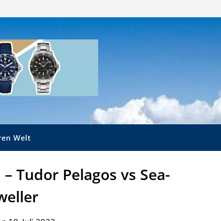
ren Welt
h – Tudor Pelagos vs Sea-
weller