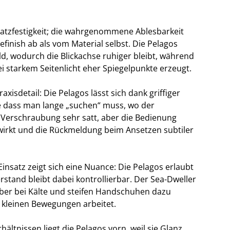
ratzfestigkeit; die wahrgenommene Ablesbarkeit
inish ab als vom Material selbst. Die Pelagos
d, wodurch die Blickachse ruhiger bleibt, während
i starkem Seitenlicht eher Spiegelpunkte erzeugt.
isdetail: Die Pelagos lässt sich dank griffiger
e dass man lange „suchen“ muss, wo der
e Verschraubung sehr satt, aber die Bedienung
 wirkt und die Rückmeldung beim Ansetzen subtiler
insatz zeigt sich eine Nuance: Die Pelagos erlaubt
stand bleibt dabei kontrollierbar. Der Sea-Dweller
 aber bei Kälte und steifen Handschuhen dazu
 kleinen Bewegungen arbeitet.
hältnissen liegt die Pelagos vorn, weil sie Glanz