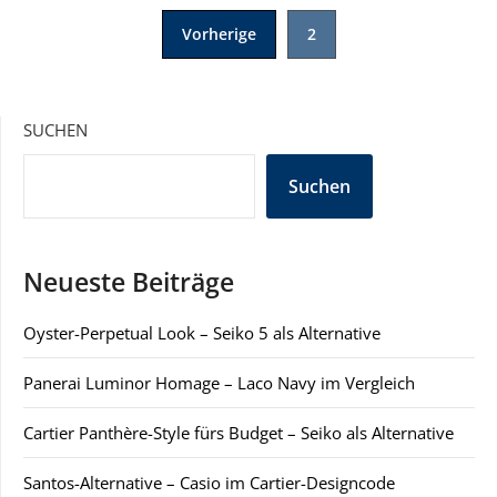
Seitennummerierung
Vorherige
2
der
Beiträge
SUCHEN
Suchen
Neueste Beiträge
Oyster-Perpetual Look – Seiko 5 als Alternative
Panerai Luminor Homage – Laco Navy im Vergleich
Cartier Panthère-Style fürs Budget – Seiko als Alternative
Santos-Alternative – Casio im Cartier-Designcode