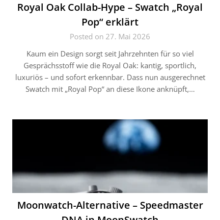
Royal Oak Collab-Hype – Swatch „Royal
Pop“ erklärt
Posted on 27. Mai 2026
Kaum ein Design sorgt seit Jahrzehnten für so viel
Gesprächsstoff wie die Royal Oak: kantig, sportlich,
luxuriös – und sofort erkennbar. Dass nun ausgerechnet
Swatch mit „Royal Pop“ an diese Ikone anknüpft,…
Moonwatch-Alternative – Speedmaster
DNA in MoonSwatch