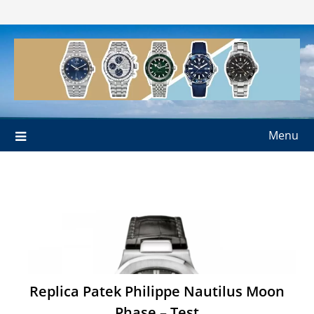
Skip
to
content
Menu
Replica Patek Philippe Nautilus Moon
Phase – Test